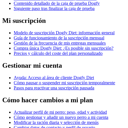
Contenido detallado de la caja de prueba Dogfy
Siguiente paso tras finalizar la caja de prueba
Mi suscripción
Modelo de suscripción Dogfy Diet: información general
Guía de funcionamiento de la suscripción mensual
Gestión de la frecuencia de mis entregas mensuales
Compra única Dogfy Diet: ¿Es posible sin suscripción?
Precios y cálculo del coste del plan personalizado
Gestionar mi cuenta
Ayuda: Acceso al área de cliente Dogfy Diet
Cómo pausar o suspender mi suscripción temporalmente
Pasos para reactivar una suscripción pausada
Cómo hacer cambios a mi plan
Actualizar perfil de mi perro: peso, edad y actividad
Cómo gestionar y añadir un nuevo perro a mi cuenta
Modificar la ración diaria y selección de menús
Cambiar datos de contacto y perfil de usuario