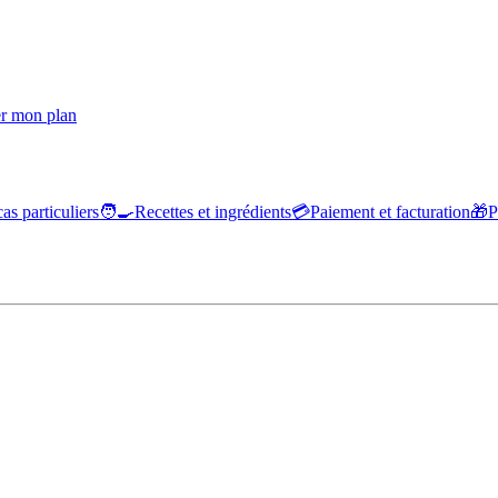
r mon plan
cas particuliers
🧑‍🍳
Recettes et ingrédients
💳
Paiement et facturation
🎁
P